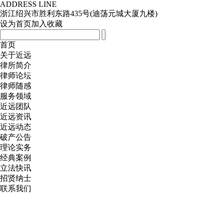
ADDRESS LINE
浙江绍兴市胜利东路435号(迪荡元城大厦九楼)
设为首页
加入收藏
首页
关于近远
律所简介
律师论坛
律师随感
服务领域
近远团队
近远资讯
近远动态
破产公告
理论实务
经典案例
立法快讯
招贤纳士
联系我们