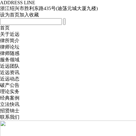
ADDRESS LINE
浙江绍兴市胜利东路435号(迪荡元城大厦九楼)
设为首页
加入收藏
首页
关于近远
律所简介
律师论坛
律师随感
服务领域
近远团队
近远资讯
近远动态
破产公告
理论实务
经典案例
立法快讯
招贤纳士
联系我们