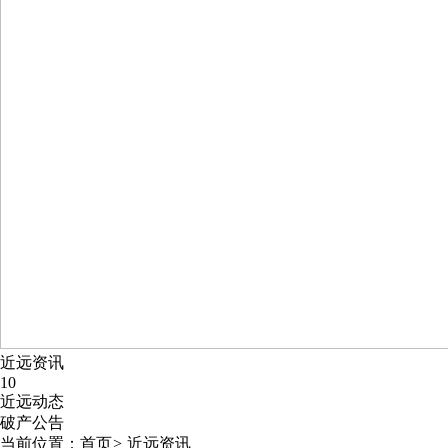
近远资讯
10
近远动态
破产公告
当前位置：
首页
>
近远资讯