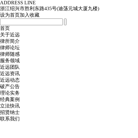
ADDRESS LINE
浙江绍兴市胜利东路435号(迪荡元城大厦九楼)
设为首页
加入收藏
首页
关于近远
律所简介
律师论坛
律师随感
服务领域
近远团队
近远资讯
近远动态
破产公告
理论实务
经典案例
立法快讯
招贤纳士
联系我们