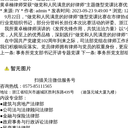
黄卓楠律师荣获“做党和人民满意的好律师”主题微型党课比赛优
* 来源: JY * 作者: admin * 发表时间: 2023-09-23 9:49:00 * 浏览: 1
9月22日，“做党和人民满意的好律师”微型党课比赛在市律
行业党组织书记，部分分管科长担任本次比赛活动的评委。浙江
我所黄卓楠律师演讲的《发挥先锋作用，共筑法治力量》以“小
党，人民至上的优秀品格，深刻践行“做党和人民满意的好律师
在中国共产党建党102周年到来之际，司法部党组在律师工作
我们积极响应落实。党员律师拥有律师与党员的双重身份，更应
上一条:
事务所党支部书记开讲专题党课
下一条:
事务所党支部
扫描关注微信服务号
咨询热线：
0575-85111565
地址：浙江省绍兴市越城区胜利东路
号 （迪荡元城大厦九楼）
435
内设专业部：
●建筑与房地产法律部
●公司法与法律顾问法律部
●金融与保险法律部
●政府事务与行政诉讼法律部
●民商事法律部