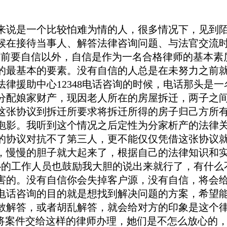
说是一个比较怕难为情的人，很多情况下，见到陌
候在接待当事人、解答法律咨询问题、与法官交流时
面前要自信以外，自信是作为一名合格律师的基本素
基本的要素。没有自信的人总是在未努力之前就认
律援助中心12348电话咨询的时候，电话那头是
分配娘家财产，现因老人所在的房屋拆迁，两子之
这张协议到拆迁所要求将拆迁所得的房子归己方所
泡影。我听到这个情况之后定性为分家析产的法律
的协议对抗不了第三人，更不能仅仅凭借这张协议
，慢慢的胆子就大起来了，根据自己的法律知识和
中心的工作人员也鼓励我大胆的说出来就行了，有什
害的。没有自信你会失掉客户源，没有自信，将会
电话咨询的目的就是想找到解决问题的方案，希望
敢解答，或者胡乱解答，就会给对方的印象是这个
果将案件交给这样的律师办理，她们是不怎么放心的