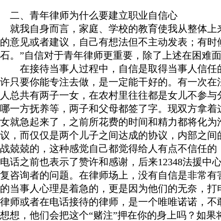
二、青年律师为什么要建立职业自信心
就我自身而言，家庭、学校的教育使我从整体上来
的意见或者建议，自己有想法但不主动发表；有时
石。”自信对于青年律师更重要，除了上述在困难
在接待当事人过程中，自信是取得当事人信任的最
许只要你能专注去做，是一定能干好的。有一次在法
人总共有两子一女，在农村里往往都是女儿不参与
哪一方抚养等，两子和父母都签了字。现双方拿着
女就急起来了，之前所花费的时间和精力都将化为
议，而仅仅是两个儿子之间达成的协议，内部之间
战兢兢的，这种感觉自己都觉得给人有点不信任的
电话之前也表示了赞许和感谢，后来12348法援
复咨询者的问题。在律师场上，没有自信是非常有
的当事人心理是着急的，更是因为他们的无奈，打
律师或者在电话接待的律师，是一个唯唯诺诺，不
想想，他们会把这个“赌注”押在你的身上吗？如