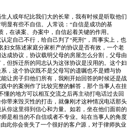
生人或年纪比我们大的长辈，我有时候是听取他们
明显有些不自信。人常说：“自信是成功的基
质，在谈案、办案中，自信起着关键的作用。
定自己不行，给自己判了“死刑”，而事实上，也
一名妇女陈述家庭分家析产的协议是否有效，一个老
间达成协议，协议载明父母的房屋怎么分割，父母由
有，但拆迁所的同志认为这张协议是没用的。这个妇
关系，这个协议既不是父母写的遗嘱也不是赠与协
就能让房子归他们所有，我刚开始回答的时候还是战
实践中的案例作了比较完整的解答，那个当事人在挂
么不懂的地方可以相互交流之后再主动打电话过去回
给你带来毁灭性的打击，就像刚才这种情况电话那头
能从你这里得到信心和力量。如若，坐在他们面前的
律师是相当的不自信或者不专业。站在当事人的角度
，由此你会丧失了一个很好的客户源，对于律师执业