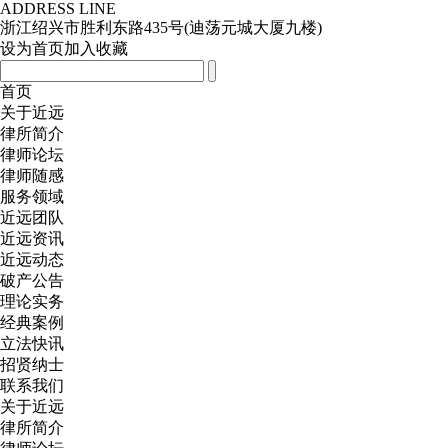
ADDRESS LINE
浙江绍兴市胜利东路435号(迪荡元城大厦九楼)
设为首页
加入收藏
首页
关于近远
律所简介
律师论坛
律师随感
服务领域
近远团队
近远资讯
近远动态
破产公告
理论实务
经典案例
立法快讯
招贤纳士
联系我们
关于近远
律所简介