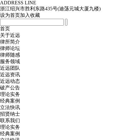
ADDRESS LINE
浙江绍兴市胜利东路435号(迪荡元城大厦九楼)
设为首页
加入收藏
首页
关于近远
律所简介
律师论坛
律师随感
服务领域
近远团队
近远资讯
近远动态
破产公告
理论实务
经典案例
立法快讯
招贤纳士
联系我们
理论实务
经典案例