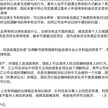
低价转让或者无偿赠与的行为，案外人似乎不能通过再审的方式解决？再
能申请再审。因此本案中丙公司想要通过案外人申请再审的途径其实变得
起再审
的法律文书有错误的，可以指令再审；第208条也规定了检察院有权对
对法院调解书的再审有法可依。但丙公司在申诉过程中遇到的问题：
起再审的法律依据是什么，法律没有这方面的规定，难道是靠个人主观臆
解书是否符合再审情形，极有可能被法院否定，因为该条并没有规定在侵
，但该条规定的是“当调解书损害国家利益或者社会公共利益的情形下”
律依据。
财产，对债权人造成损害的，债权人可以请求人民法院撤销债务人的行为
，甲、乙公司在诉讼中对双方之间的债务处理达成了调解协议，将甲公司
乙公司达成的调解协议。但是在撤销权诉讼过程中又会碰到一个问题，因
合《民事诉讼法》的规定。因此另行提起撤销权的诉讼并不能直接解决问
可行性。
上没有明确的法律规定来加以救济。针对目前当事人之间恶意串通、利用
,赋予案外人相应的诉权，保障其能够及时、有效地寻求司法救济。 （王
中心