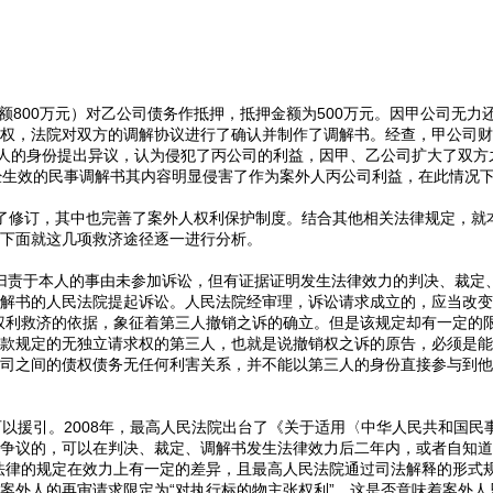
额800万元）对乙公司债务作抵押，抵押金额为500万元。因甲公司无
受偿权，法院对双方的调解协议进行了确认并制作了调解书。经查，甲公司
外人的身份提出异议，认为侵犯了丙公司的利益，因甲、乙公司扩大了双
生效的民事调解书其内容明显侵害了作为案外人丙公司利益，在此情况下
行了修订，其中也完善了案外人权利保护制度。结合其他相关法律规定，
。下面就这几项救济途径逐一进行分析。
归责于本人的事由未参加诉讼，但有证据证明发生法律效力的判决、裁定
解书的人民法院提起诉讼。人民法院经审理，诉讼请求成立的，应当改变
权利救济的依据，象征着第三人撤销之诉的确立。但是该规定却有一定的限
款规定的无独立请求权的第三人，也就是说撤销权之诉的原告，必须是能
司之间的债权债务无任何利害关系，并不能以第三人的身份直接参与到他
援引。2008年，最高人民法院出台了《关于适用〈中华人民共和国民
争议的，可以在判决、裁定、调解书发生法律效力后二年内，或者自知道
法律的规定在效力上有一定的差异，且最高人民法院通过司法解释的形式
案外人的再审请求限定为“对执行标的物主张权利”，这是否意味着案外人