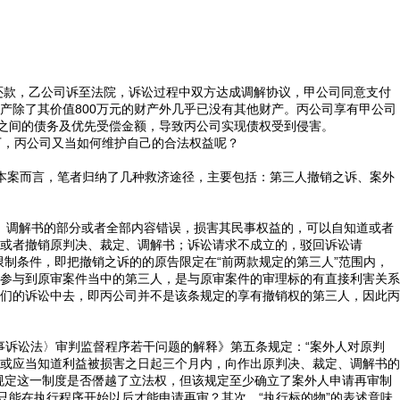
力还款，乙公司诉至法院，诉讼过程中双方达成调解协议，甲公司同意支付
财产除了其价值800万元的财产外几乎已没有其他财产。丙公司享有甲公司
方之间的债务及优先受偿金额，导致丙公司实现债权受到侵害。
，丙公司又当如何维护自己的合法权益呢？
就本案而言，笔者归纳了几种救济途径，主要包括：第三人撤销之诉、案外
、调解书的部分或者全部内容错误，损害其民事权益的，可以自知道或者
或者撤销原判决、裁定、调解书；诉讼请求不成立的，驳回诉讼请
制条件，即把撤销之诉的的原告限定在“前两款规定的第三人”范围内，
参与到原审案件当中的第三人，是与原审案件的审理标的有直接利害关系
们的诉讼中去，即丙公司并不是该条规定的享有撤销权的第三人，因此丙
事诉讼法〉审判监督程序若干问题的解释》第五条规定：“案外人对原判
或应当知道利益被损害之日起三个月内，向作出原判决、裁定、调解书的
规定这一制度是否僭越了立法权，但该规定至少确立了案外人申请再审制
只能在执行程序开始以后才能申请再审？其次，“执行标的物”的表述意味