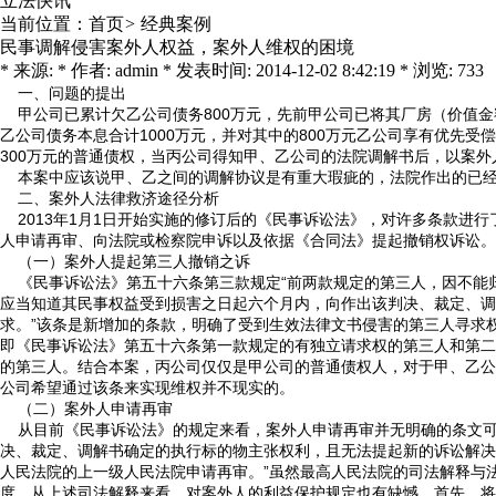
立法快讯
当前位置：
首页
>
经典案例
民事调解侵害案外人权益，案外人维权的困境
* 来源: * 作者: admin * 发表时间: 2014-12-02 8:42:19 * 浏览: 733
一、问题的提出
甲公司已累计欠乙公司债务800万元，先前甲公司已将其厂房（价值金
乙公司债务本息合计1000万元，并对其中的800万元乙公司享有优先
300万元的普通债权，当丙公司得知甲、乙公司的法院调解书后，以案
本案中应该说甲、乙之间的调解协议是有重大瑕疵的，法院作出的已经
二、案外人法律救济途径分析
2013年1月1日开始实施的修订后的《民事诉讼法》，对许多条款进
人申请再审、向法院或检察院申诉以及依据《合同法》提起撤销权诉讼
（一）案外人提起第三人撤销之诉
《民事诉讼法》第五十六条第三款规定“前两款规定的第三人，因不能
应当知道其民事权益受到损害之日起六个月内，向作出该判决、裁定、调
求。”该条是新增加的条款，明确了受到生效法律文书侵害的第三人寻求
即《民事诉讼法》第五十六条第一款规定的有独立请求权的第三人和第二
的第三人。结合本案，丙公司仅仅是甲公司的普通债权人，对于甲、乙公
公司希望通过该条来实现维权并不现实的。
（二）案外人申请再审
从目前《民事诉讼法》的规定来看，案外人申请再审并无明确的条文可以
决、裁定、调解书确定的执行标的物主张权利，且无法提起新的诉讼解决
人民法院的上一级人民法院申请再审。”虽然最高人民法院的司法解释与
度。从上述司法解释来看，对案外人的利益保护规定也有缺憾。首先，将