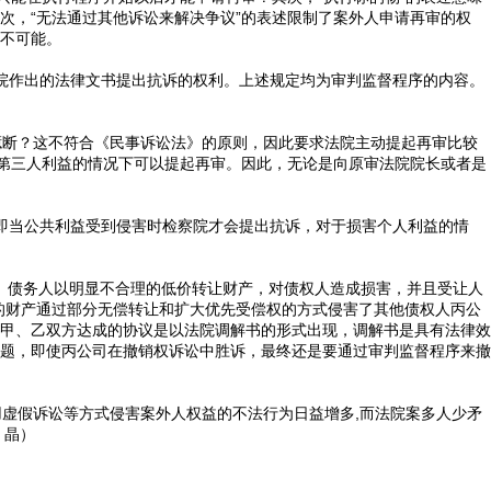
次，“无法通过其他诉讼来解决争议”的表述限制了案外人申请再审的权
不可能。
法院作出的法律文书提出抗诉的权利。上述规定均为审判监督程序的内容。
断？这不符合《民事诉讼法》的原则，因此要求法院主动提起再审比较
害第三人利益的情况下可以提起再审。因此，无论是向原审法院院长或者是
，即当公共利益受到侵害时检察院才会提出抗诉，对于损害个人利益的情
。债务人以明显不合理的低价转让财产，对债权人造成损害，并且受让人
的财产通过部分无偿转让和扩大优先受偿权的方式侵害了其他债权人丙公
甲、乙双方达成的协议是以法院调解书的形式出现，调解书是具有法律效
题，即使丙公司在撤销权诉讼中胜诉，最终还是要通过审判监督程序来撤
虚假诉讼等方式侵害案外人权益的不法行为日益增多,而法院案多人少矛
 晶）