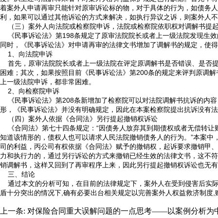
着案外人申请再审只能针对原审诉讼标的物，对于具体的行为，如债务人
利，如果可以通过其他诉讼的方式来解决，如执行异议之诉，则案外人不
（三）案外人向法院或检察院申诉，法院或检察院依职权对调解书提
《民事诉讼法》第198条规定了原审法院院长或者上一级法院发现生效
同时，《民事诉讼法》对申请再审的法律文书增加了调解书的规定，使得
1、向法院申诉
首先，原审法院院长或者上一级法院在评定原调解书是否错误、是否提
困难；其次，如果按照目前《民事诉讼法》第200条的规定来评判原调
上一级法院申诉，都非常困难。
2、向检察院申诉
《民事诉讼法》第208条新增加了检察院可以对法院调解书抗诉的内容
形，《民事诉讼法》并没有明确规定，因此在本案检察院提出抗诉没有法
（四）案外人依据《合同法》另行提起撤销权诉讼
《合同法》第七十四条规定：“因债务人放弃其到期债权或者无偿转让
知道该情形的，债权人也可以请求人民法院撤销债务人的行为。”本案中
司的利益，丙公司有权依据《合同法》赋予的撤销权，起诉要求撤销甲、
力和执行力的，通过另行诉讼的方式来撤销已经生效的法律文书，这不符
销调解书，这样又回到了再审程序上来，因此另行提起撤销权诉讼也无有
三、结论
通过本文的分析可知，在目前的法律规定下，案外人在受到侵害后实际
盾十分突出的情况下,确有必要出台相关规定以完善案外人权益救济制度
上一条:
对保险合同重大误解问题的一点思考——以案例分析为